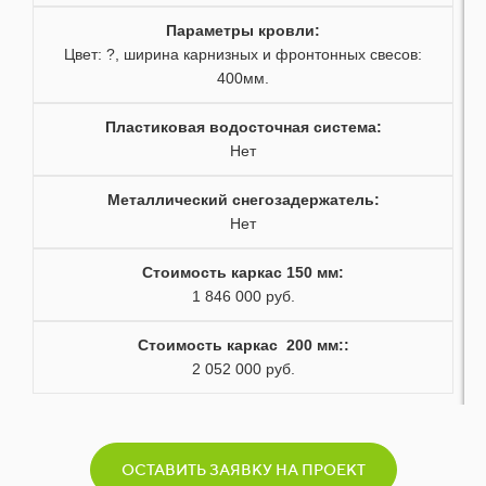
48
Параметры кровли
:
Цвет: ?, ширина карнизных и фронтонных свесов:
49
400мм.
Пластиковая водосточная система:
50
Нет
51
Металлический снегозадержатель:
Нет
52
Стоимость каркас 150 мм:
53
1 846 000 руб.
54
Стоимость каркас 200 мм:
:
2 052 000 руб.
55
56
ОСТАВИТЬ ЗАЯВКУ НА ПРОЕКТ