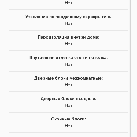
28
44
Нет
29
45
Утепление по чердачному перекрытию
:
Нет
30
46
Пароизоляция внутри дома
:
31
47
Нет
32
48
Внутренняя отделка стен и потолка
:
Нет
33
49
Дверные блоки межкомнатные
:
Нет
34
50
Дверные блоки входные
:
35
51
Нет
36
52
Оконные блоки
:
Нет
37
53