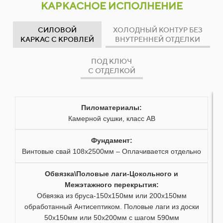
КАРКАСНОЕ ИСПОЛНЕНИЕ
09
07
25
СИЛОВОЙ
ХОЛОДНЫЙ КОНТУР БЕЗ
10
08
26
КАРКАС С КРОВЛЕЙ
ВНУТРЕННЕЙ ОТДЕЛКИ
11
09
27
ПОД КЛЮЧ
С ОТДЕЛКОЙ
12
10
28
13
11
29
Пиломатериалы:
Камерной сушки, класс АВ
14
12
30
Фундамент:
15
13
31
Винтовые свай 108х2500мм – Оплачивается отдельно
16
14
32
Обвязка\Половые лаги-Цокольного и
Межэтажного перекрытия:
17
15
33
Обвязка из бруса-150х150мм или 200х150мм
обработанный Антисептиком. Половые лаги из доски
50х150мм или 50х200мм с шагом 590мм