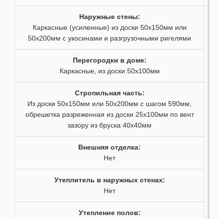
18
16
34
Наружные стены:
19
17
35
Каркасные (усиленные) из доски 50х150мм или
50х200мм с укосинами и разгрузочными ригелями
20
18
36
Перегородки в доме:
21
19
37
Каркасные, из доски 50х100мм
22
20
38
Стропильная часть
:
Из доски 50х150мм или 50х200мм с шагом 590мм,
23
21
39
обрешетка разреженная из доски 25х100мм по вент
зазору из бруска 40х40мм
24
22
40
Внешняя отделка
:
25
23
41
Нет
26
42
Утеплитель в наружных стенах
:
Нет
27
43
Утепление полов
: