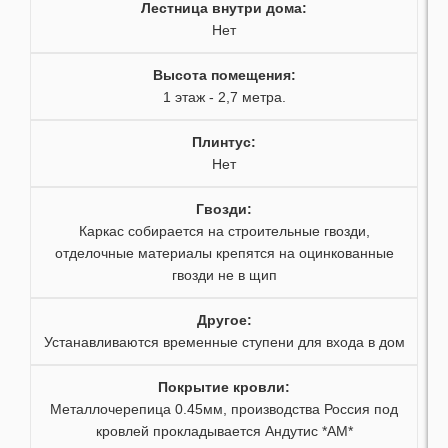
Лестница внутри дома
:
38
54
Нет
39
55
Высота помещения
:
1 этаж - 2,7 метра.
40
56
Плинтус
:
41
57
Нет
42
58
Гвозди
:
Каркас собирается на строительные гвозди,
43
59
отделочные материалы крепятся на оцинкованные
гвозди не в щип
44
Другое
:
45
Устанавливаются временные ступени для входа в дом
46
Покрытие кровли
:
Металлочерепица 0.45мм, производства Россия под
47
кровлей прокладывается Андутис *АМ*