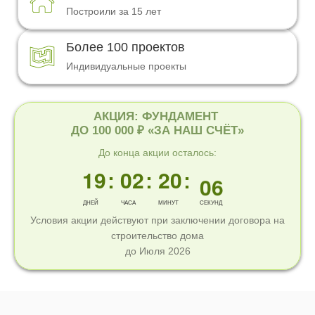
15
Построили за 15 лет
00
16
Более 100 проектов
Индивидуальные проекты
01
17
02
00
18
АКЦИЯ: ФУНДАМЕНТ
ДО 100 000 ₽ «ЗА НАШ СЧЁТ»
03
01
19
До конца акции осталось:
04
19
02
20
:
:
:
05
03
21
ДНЕЙ
ЧАСА
МИНУТ
СЕКУНДЫ
Условия акции действуют при заключении договора на
06
04
22
строительство дома
до Июля 2026
07
05
23
08
06
24