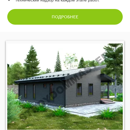
Технический надзор на каждом этапе работ.
ПОДРОБНЕЕ
00
01
02
03
05