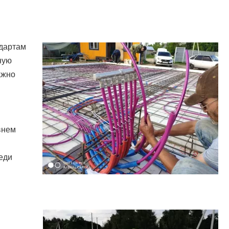
ндартам
ную
ажно
внем
реди