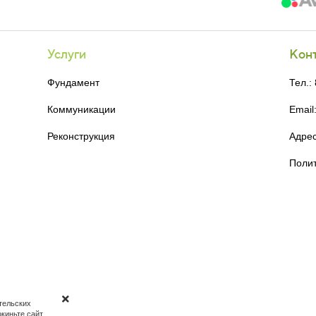
Услуги
Кон
Фундамент
Тел.:
Коммуникации
Email
Реконструкция
Адрес
Поли
тельских
киньте сайт.