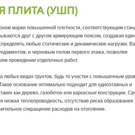
 ПЛИТА (УШП)
тоном марки повышенной плотности, соответствующим ста
язываются друг с другом армирующим поясом, создавая еди
спределять любые статические и динамические нагрузки. В
ундаментом, и черновым полом первого этажа, позволяя
шем проведении отделочных работ.
а любых видах грунтов, будь то участки с повышенным уро
 Такое основание оптимально подходит для одноэтажных и
таких как дерево, газобетон или каркасные конструкции. С
 низкая теплопроводность, отсутствие риска образования
чительное сокращение расходов на отопление.