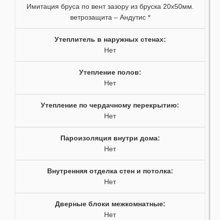
35
Имитация бруса по вент зазору из бруска 20х50мм.
ветрозащита – Андутис *
36
Утеплитель в наружных стенах
:
37
Нет
38
Утепление полов
:
Нет
39
Утепление по чердачному перекрытию
:
Нет
40
Пароизоляция внутри дома
:
41
Нет
42
Внутренняя отделка стен и потолка
:
Нет
43
Дверные блоки межкомнатные
:
44
Нет