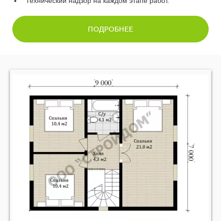
13
Технический надзор на каждом этапе работ.
14
ПОДРОБНЕЕ
15
16
17
18
19
20
21
22