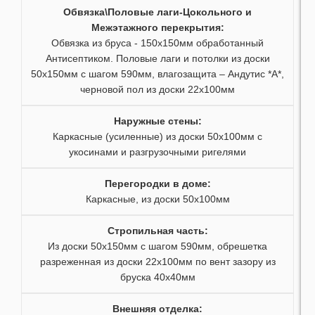
25
20
52
Обвязка\Половые лаги-Цокольного и
Межэтажного перекрытия:
26
21
53
Обвязка из бруса - 150х150мм обработанный
Антисептиком. Половые лаги и потолки из доски
27
22
54
50х150мм с шагом 590мм, влагозащита – Андутис *А*,
черновой пол из доски 22х100мм
28
23
55
Наружные стены:
29
56
Каркасные (усиленные) из доски 50х100мм с
укосинами и разгрузочными ригелями
30
57
Перегородки в доме:
31
58
Каркасные, из доски 50х100мм
32
59
Стропильная часть
:
Из доски 50х150мм с шагом 590мм, обрешетка
33
разреженная из доски 22х100мм по вент зазору из
бруска 40х40мм
34
Внешняя отделка
: