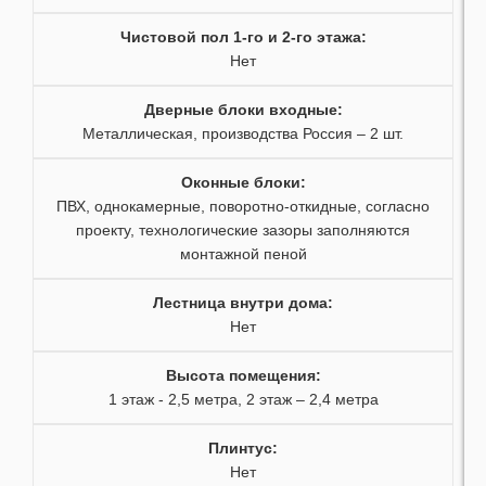
45
Чистовой пол 1-го и 2-го этажа
:
Нет
46
Дверные блоки входные
:
47
Металлическая, производства Россия – 2 шт.
48
Оконные блоки
:
ПВХ, однокамерные, поворотно-откидные, согласно
49
проекту, технологические зазоры заполняются
монтажной пеной
50
Лестница внутри дома
:
51
Нет
52
Высота помещения
:
1 этаж - 2,5 метра, 2 этаж – 2,4 метра
53
Плинтус
:
54
Нет