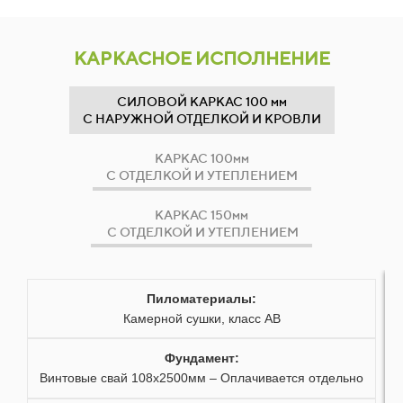
16
11
43
КАРКАСНОЕ ИСПОЛНЕНИЕ
17
12
44
СИЛОВОЙ КАРКАС 100 мм
18
13
45
С НАРУЖНОЙ ОТДЕЛКОЙ И КРОВЛИ
19
14
46
КАРКАС 100мм
С ОТДЕЛКОЙ И УТЕПЛЕНИЕМ
20
15
47
КАРКАС 150мм
С ОТДЕЛКОЙ И УТЕПЛЕНИЕМ
21
16
48
22
17
49
Пиломатериалы:
23
18
50
Камерной сушки, класс АВ
24
Фундамент:
19
51
Винтовые свай 108х2500мм – Оплачивается отдельно