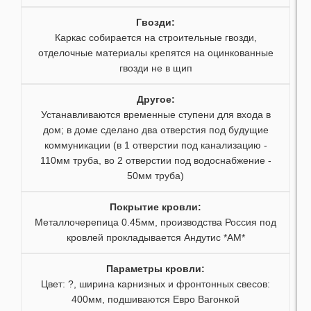
55
Гвозди
:
Каркас собирается на строительные гвозди,
отделочные материалы крепятся на оцинкованные
56
гвозди не в щип
57
Другое
:
Устанавливаются временные ступени для входа в
58
дом; в доме сделано два отверстия под будущие
коммуникации (в 1 отверстии под канализацию -
59
110мм труба, во 2 отверстии под водоснабжение -
50мм труба)
Покрытие кровли
:
Металлочерепица 0.45мм, производства Россия под
кровлей прокладывается Андутис *АМ*
Параметры кровли
:
Цвет: ?, ширина карнизных и фронтонных свесов:
400мм, подшиваются Евро Вагонкой