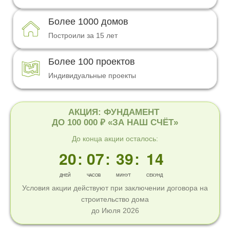
06
01
33
Более 1000 домов
07
02
34
Построили за 15 лет
08
03
35
Более 100 проектов
Индивидуальные проекты
09
04
36
10
05
37
АКЦИЯ: ФУНДАМЕНТ
ДО 100 000 ₽ «ЗА НАШ СЧЁТ»
11
06
38
До конца акции осталось:
12
20
07
39
:
:
:
13
08
40
ДНЕЙ
ЧАСОВ
МИНУТ
СЕКУНД
Условия акции действуют при заключении договора на
14
09
41
строительство дома
до Июля 2026
15
10
42